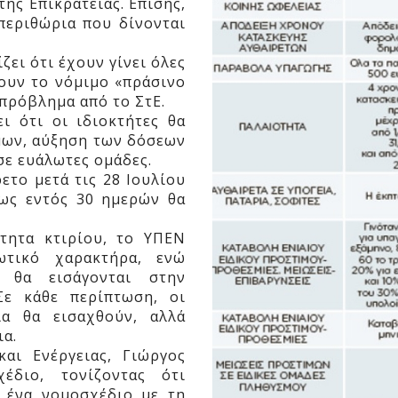
ης Επικρατείας. Επίσης,
περιθώρια που δίνονται
ει ότι έχουν γίνει όλες
ρουν το νόμιμο «πράσινο
 πρόβλημα από το ΣτΕ.
ι ότι οι ιδιοκτήτες θα
μων, αύξηση των δόσεων
 σε ευάλωτες ομάδες.
ετο μετά τις 28 Ιουλίου
ως εντός 30 ημερών θα
τητα κτιρίου, το ΥΠΕΝ
ωτικό χαρακτήρα, ενώ
 θα εισάγονται στην
Σε κάθε περίπτωση, οι
ια θα εισαχθούν, αλλά
ια.
αι Ενέργειας, Γιώργος
έδιο, τονίζοντας ότι
 ένα νομοσχέδιο με τη